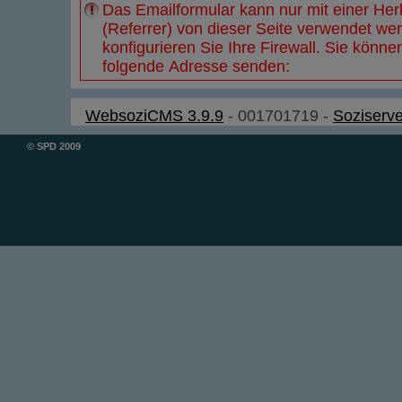
Das Emailformular kann nur mit einer He
(Referrer) von dieser Seite verwendet wer
konfigurieren Sie Ihre
Firewall
. Sie könne
folgende Adresse senden:
WebsoziCMS 3.9.9
- 001701719 -
Soziserve
© SPD 2009